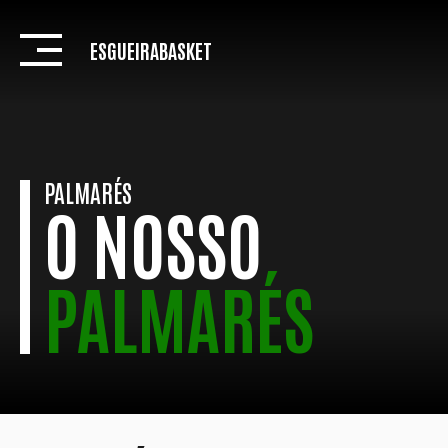
Skip
to
ESGUEIRABASKET
content
PALMARÉS
O NOSSO
PALMARÉS