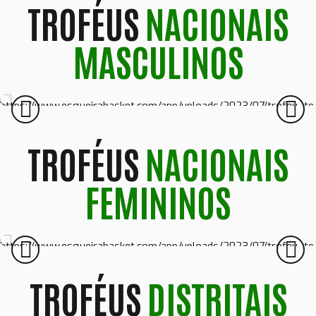
TROFÉUS
NACIONAIS
TAÇA PORTUGAL MASTER MASCULINA
MASCULINOS
2024/2025
TROFÉUS
NACIONAIS
TAÇA FEDERAÇÃO
FEMININOS
2024/2025
TROFÉUS
DISTRITAIS