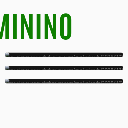
MININO
CLARA
MARIANA
SOFIA