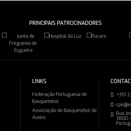
PRINCIPAIS PATROCINADORES
LINKS
CONTA
Federação Portuguesa de
+351 2
Basquetebol
cpe@e
Associação de Basquetebol de
Rua Jos
Aveiro
3800-3
Portug