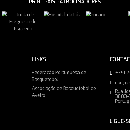
PRINCIPAIS PATROCINADORES
LINKS
CONTA
Federação Portuguesa de
+351 2
Basquetebol
cpe@e
Associação de Basquetebol de
Rua Jos
Aveiro
3800-3
Portug
LIGUE-S