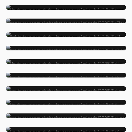
CLARA
CLARA RES
DIOGO
HENRIQUE
JOSEFA
LEONOR
LOURENÇO
NOHA
XAVIER