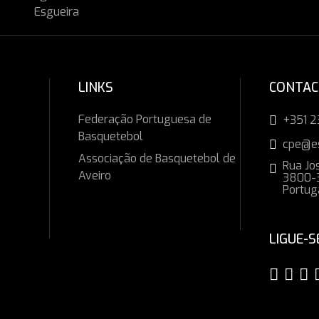
LINKS
CONTA
Federação Portuguesa de
+351 2
Basquetebol
cpe@e
Associação de Basquetebol de
Rua Jos
Aveiro
3800-3
Portug
LIGUE-S