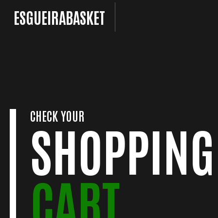
Skip
ESGUEIRABASKET
to
content
CHECK YOUR
SHOPPING
CART