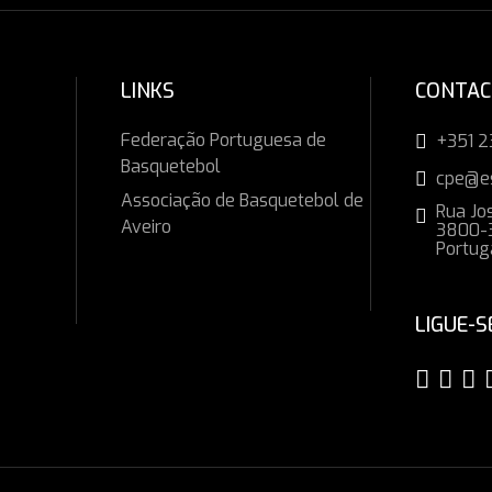
LINKS
CONTA
Federação Portuguesa de
+351 2
Basquetebol
cpe@e
Associação de Basquetebol de
Rua Jos
Aveiro
3800-3
Portug
LIGUE-S