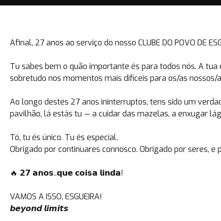
Afinal, 27 anos ao serviço do nosso CLUBE DO POVO DE E
Tu sabes bem o quão importante és para todos nós. A tua 
sobretudo nos momentos mais difíceis para os/as nossos/as
Ao longo destes 27 anos ininterruptos, tens sido um ver
pavilhão, lá estás tu — a cuidar das mazelas, a enxugar 
Tó, tu és único. Tu és especial.
Obrigado por continuares connosco. Obrigado por seres, e
🔥 𝟮𝟳 𝗮𝗻𝗼𝘀..𝗾𝘂𝗲 𝗰𝗼𝗶𝘀𝗮 𝗹𝗶𝗻𝗱𝗮!
VAMOS A ISSO, ESGUEIRA!
𝙗𝙚𝙮𝙤𝙣𝙙 𝙡𝙞𝙢𝙞𝙩𝙨