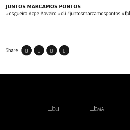
𝗝𝗨𝗡𝗧𝗢𝗦 𝗠𝗔𝗥𝗖𝗔𝗠𝗢𝗦 𝗣𝗢𝗡𝗧𝗢𝗦
#esgueira #cpe #aveiro #oli #juntosmarcamospontos #fp
Share